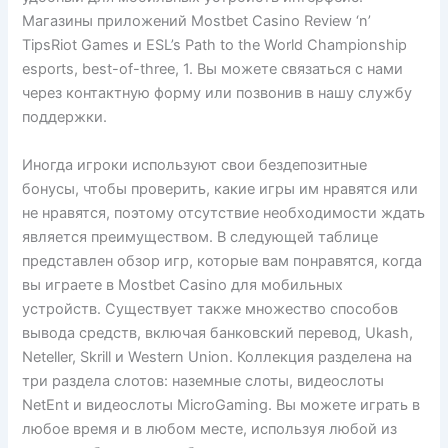
Магазины приложений Mostbet Casino Review ‘n’
TipsRiot Games и ESL’s Path to the World Championship
esports, best-of-three, 1. Вы можете связаться с нами
через контактную форму или позвонив в нашу службу
поддержки.
Иногда игроки используют свои бездепозитные
бонусы, чтобы проверить, какие игры им нравятся или
не нравятся, поэтому отсутствие необходимости ждать
является преимуществом. В следующей таблице
представлен обзор игр, которые вам понравятся, когда
вы играете в Mostbet Casino для мобильных
устройств. Существует также множество способов
вывода средств, включая банковский перевод, Ukash,
Neteller, Skrill и Western Union. Коллекция разделена на
три раздела слотов: наземные слоты, видеослоты
NetEnt и видеослоты MicroGaming. Вы можете играть в
любое время и в любом месте, используя любой из