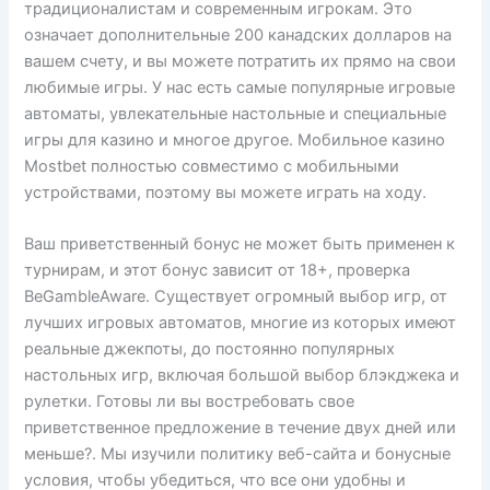
традиционалистам и современным игрокам. Это
означает дополнительные 200 канадских долларов на
вашем счету, и вы можете потратить их прямо на свои
любимые игры. У нас есть самые популярные игровые
автоматы, увлекательные настольные и специальные
игры для казино и многое другое. Мобильное казино
Mostbet полностью совместимо с мобильными
устройствами, поэтому вы можете играть на ходу.
Ваш приветственный бонус не может быть применен к
турнирам, и этот бонус зависит от 18+, проверка
BeGambleAware. Существует огромный выбор игр, от
лучших игровых автоматов, многие из которых имеют
реальные джекпоты, до постоянно популярных
настольных игр, включая большой выбор блэкджека и
рулетки. Готовы ли вы востребовать свое
приветственное предложение в течение двух дней или
меньше?. Мы изучили политику веб-сайта и бонусные
условия, чтобы убедиться, что все они удобны и