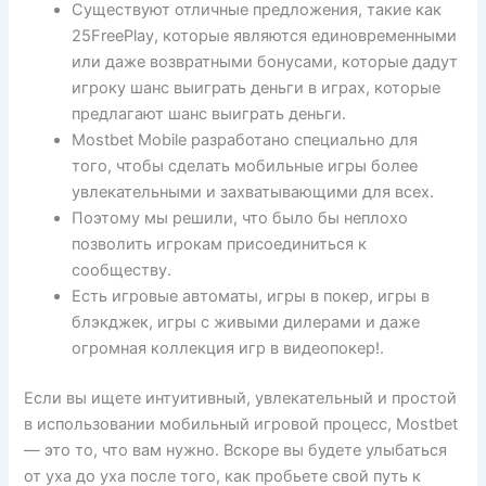
Существуют отличные предложения, такие как
25FreePlay, которые являются единовременными
или даже возвратными бонусами, которые дадут
игроку шанс выиграть деньги в играх, которые
предлагают шанс выиграть деньги.
Mostbet Mobile разработано специально для
того, чтобы сделать мобильные игры более
увлекательными и захватывающими для всех.
Поэтому мы решили, что было бы неплохо
позволить игрокам присоединиться к
сообществу.
Есть игровые автоматы, игры в покер, игры в
блэкджек, игры с живыми дилерами и даже
огромная коллекция игр в видеопокер!.
Если вы ищете интуитивный, увлекательный и простой
в использовании мобильный игровой процесс, Mostbet
— это то, что вам нужно. Вскоре вы будете улыбаться
от уха до уха после того, как пробьете свой путь к