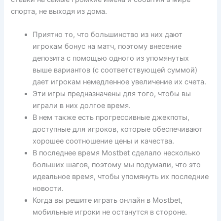
спорта, не выходя из дома.
Приятно то, что большинство из них дают
игрокам бонус на матч, поэтому внесение
депозита с помощью одного из упомянутых
выше вариантов (с соответствующей суммой)
дает игрокам немедленное увеличение их счета.
Эти игры предназначены для того, чтобы вы
играли в них долгое время.
В нем также есть прогрессивные джекпоты,
доступные для игроков, которые обеспечивают
хорошее соотношение цены и качества.
В последнее время Mostbet сделало несколько
больших шагов, поэтому мы подумали, что это
идеальное время, чтобы упомянуть их последние
новости.
Когда вы решите играть онлайн в Mostbet,
мобильные игроки не останутся в стороне.