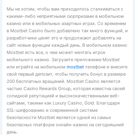
Мы не хотим, чтобы вам приходилось сталкиваться с
какими-либо неприятными сюрпризами в мобильном
казино или в мобильных азартных играх. Со временем
в Mostbet Casino было добавлено так много функций, и
разработчики ценят это и продолжают добавлять на
сайт новые функции каждый день. В мобильном казино
Mostbet есть все, о чем может мечтать игрок
мобильного казино. Загрузите приложение Mostbet
или играйте на мобильном
mostbet
телефоне и внесите
свой первый депозит, чтобы получить бонус в размере
200 бесплатных вращений. Mostbet Casino является
частью Casino Rewards Group, которая известна своей
солидной репутацией и высококачественными веб-
сайтами, такими как Luxury Casino, Gold. Благодаря
SSL-шифрованию и современной системе
безопасности Mostbet является одной из самых
безопасных платформ онлайн-казино на сегодняшний
день.