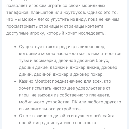
позволяет игрокам играть со своих мобильных
телефонов, планшетов или ноутбуков. Однако это то,
что мы можем легко упустить из виду, пока не начнем
просматривать страницы и страницы контента,
доступные игроку, который хочет исследовать.
Существует также ряд игр в видеопокер,
которыми можно наслаждаться; к ним относятся
тузы и восьмерки, двойной двойной бонус,
двойки дикие, двойки и джокер дикие, джокер
дикий, двойной джокер и джокер покер.
Казино Mostbet предназначено для всех, кто
хочет испытать настоящее удовольствие от
игры, не выходя из собственного планшета,
мобильного устройства, ПК или любого другого
вычислительного устройства.
От отзывчивого дизайна и лучшего веб-сайта
онлайн-игр до интуитивно понятного