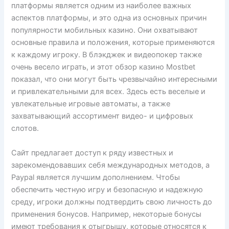
платформы является одним из наиболее важных
аспектов платформы, и это одна из основных причин
популярности мобильных казино. Они охватывают
основные правила и положения, которые применяются
к каждому игроку. В блэкджек и видеопокер также
очень весело играть, и этот обзор казино Mostbet
показал, что они могут быть чрезвычайно интересными
и привлекательными для всех. Здесь есть веселые и
увлекательные игровые автоматы, а также
захватывающий ассортимент видео- и цифровых
слотов.
Сайт предлагает доступ к ряду известных и
зарекомендовавших себя международных методов, а
Paypal является лучшим дополнением. Чтобы
обеспечить честную игру и безопасную и надежную
среду, игроки должны подтвердить свою личность до
применения бонусов. Например, некоторые бонусы
имеют требования к отыгрышу, которые относятся к