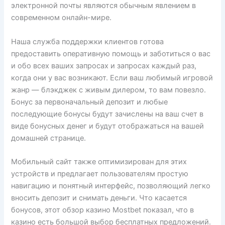
электронной почты являются обычным явлением в
современном онлайн-мире.
Наша служба поддержки клиентов готова
предоставить оперативную помощь и заботиться о вас
и обо всех ваших запросах и запросах каждый раз,
когда они у вас возникают. Если ваш любимый игровой
жанр — блэкджек с живым дилером, то вам повезло.
Бонус за первоначальный депозит и любые
последующие бонусы будут зачислены на ваш счет в
виде бонусных денег и будут отображаться на вашей
домашней странице.
Мобильный сайт также оптимизирован для этих
устройств и предлагает пользователям простую
навигацию и понятный интерфейс, позволяющий легко
вносить депозит и снимать деньги. Что касается
бонусов, этот обзор казино Mostbet показал, что в
казино есть большой выбор бесплатных предложений.