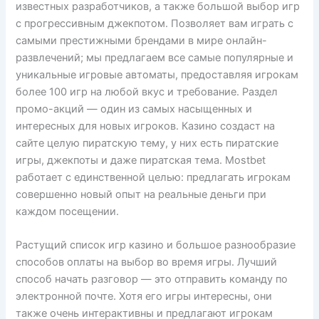
известных разработчиков, а также большой выбор игр
с прогрессивным джекпотом. Позволяет вам играть с
самыми престижными брендами в мире онлайн-
развлечений; мы предлагаем все самые популярные и
уникальные игровые автоматы, предоставляя игрокам
более 100 игр на любой вкус и требование. Раздел
промо-акций — один из самых насыщенных и
интересных для новых игроков. Казино создаст на
сайте целую пиратскую тему, у них есть пиратские
игры, джекпоты и даже пиратская тема. Mostbet
работает с единственной целью: предлагать игрокам
совершенно новый опыт на реальные деньги при
каждом посещении.
Растущий список игр казино и большое разнообразие
способов оплаты на выбор во время игры. Лучший
способ начать разговор — это отправить команду по
электронной почте. Хотя его игры интересны, они
также очень интерактивны и предлагают игрокам