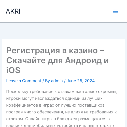
Skip
Main
AKRI
to
Men
content
Регистрация в казино –
Скачайте для Андроид и
iOS
Leave a Comment
/ By
admin
/
June 25, 2024
Поскольку требования к ставкам настолько скромны,
игроки могут наслаждаться одними из лучших
коэффициентов в играх от лучших поставщиков
программного обеспечения, не влияя на требования к
ставкам. Онлайн-игры в блэкджек размещаются в
версиях для мобильных устройств и планшетов, что