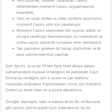
Yeni sürümler, Yeniden Tasarlanan Casino
bölümündeki mybrand Casino uygulamasında
bulunabilir.
Yani, en sıcak slotları ve video slotlarını arıyorsanız,
mybrand Casino sizin için yaratılmıştır.
Mybrand Casino sitesindeki tüm oyunlar adildir ve
eCogra tarafından lisanslanmıştır, bu nedenle en iyi
online casino sitesinde oynarken emin ellerdesiniz.
Tek yapmanız gereken bir hesap oluşturmak ve ilk
para yatırma işleminizi yapmak.
Spin Sports, şu anda 70’den fazla farklı ülkeye ulaşan
kumarhanelerin Küresel Ortaklığının bir parçasıdır. Kayıt
formunda verdiğiniz tüm e-posta ve cep telefonu
numaraları doğrulanır. Kaydolduktan sonra, sizi mybrand
Casino’ya davet eden bir e-posta alacaksınız.
Örneğin, blackjack, rulet ve bakara ile Sic Bo ve Baccarat
gibi sayısız canlı krupiyeli oyun bulacaksınız, bu da