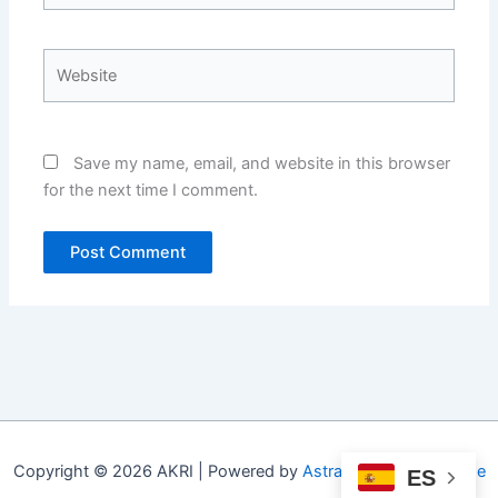
Website
Save my name, email, and website in this browser
for the next time I comment.
Copyright © 2026 AKRI | Powered by
Astra WordPress Theme
ES