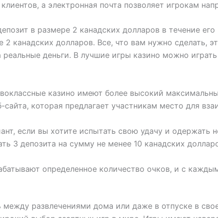
клиентов, а электронная почта позволяет игрокам на
епозит в размере 2 канадских долларов в течение его 
 2 канадских долларов. Все, что вам нужно сделать, э
а реальные деньги. В лучшие игры казино можно играть
рвоклассные казино имеют более высокий максимальны
б-сайта, которая предлагает участникам место для вз
ант, если вы хотите испытать свою удачу и одержать н
ть 3 депозита на сумму не менее 10 канадских доллар
абатывают определенное количество очков, и с кажды
 между развлечениями дома или даже в отпуске в своем