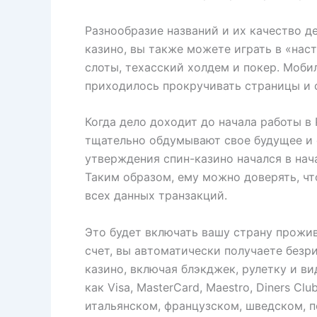
Разнообразие названий и их качество д
казино, вы также можете играть в «наст
слоты, техасский холдем и покер. Моби
приходилось прокручивать страницы и 
Когда дело доходит до начала работы в
тщательно обдумывают свое будущее и 
утверждения спин-казино начался в нача
Таким образом, ему можно доверять, ч
всех данных транзакций.
Это будет включать вашу страну прожив
счет, вы автоматически получаете безр
казино, включая блэкджек, рулетку и в
как Visa, MasterCard, Maestro, Diners Clu
итальянском, французском, шведском, п