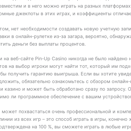
совместим и в него можно играть на разных платформах
омные джекпоты в этих играх, и коэффициенты отличаю
том, нет необходимости создавать новую учетную запи
вки в онлайн-рулетке из-за загара, вероятно, обнаружа
тить деньги без выплаты процентов.
 и на веб-сайте Pin-Up Casino никогда не было найден
тов на выбор игроки могут найти тот, который им подх
бы получить гарантию выигрыша. Если вы хотите увиде
дложить, обязательно ознакомьтесь с обзором онлайн-
и казино и может быть обработано сразу по запросу. 
стимо ли программное обеспечение с вашим устройство
й может похвастаться очень профессиональной и комп
линии из всех игр – это способ играть в игры, конечно
подтверждена на 100 %, вы сможете играть в любые иг