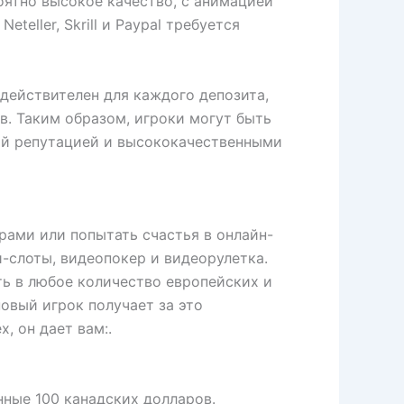
оятно высокое качество, с анимацией
eller, Skrill и Paypal требуется
действителен для каждого депозита,
. Таким образом, игроки могут быть
ной репутацией и высококачественными
рами или попытать счастья в онлайн-
и-слоты, видеопокер и видеорулетка.
ь в любое количество европейских и
новый игрок получает за это
, он дает вам:.
нные 100 канадских долларов.