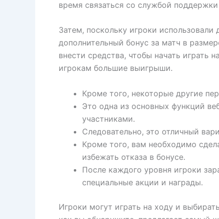
время связаться со службой поддержки 
Затем, поскольку игроки использовали д
дополнительный бонус за матч в размере
внести средства, чтобы начать играть н
игрокам большие выигрыши.
Кроме того, некоторые другие пе
Это одна из основных функций ве
участниками.
Следовательно, это отличный вари
Кроме того, вам необходимо сдела
избежать отказа в бонусе.
После каждого уровня игроки зар
специальные акции и награды.
Игроки могут играть на ходу и выбирать