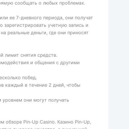
прямую сообщать о любых проблемах.
или ее 7-дневного периода, они получат
то зарегистрировать учетную запись и
 на реальные деньги, где они приносят
й лимит снятия средств.
аимодействия и общения с другими
есколько побед.
ов каждый в течение 2 дней, чтобы
м уровнем они могут получать
 обзоре Pin-Up Casino. Казино Pin-Up,