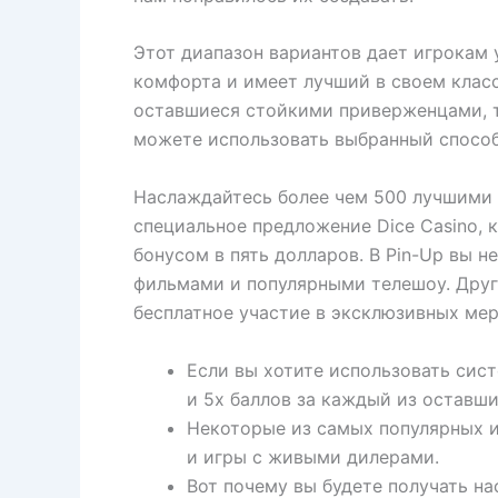
Этот диапазон вариантов дает игрокам 
комфорта и имеет лучший в своем класс
оставшиеся стойкими приверженцами, так
можете использовать выбранный способ 
Наслаждайтесь более чем 500 лучшими 
специальное предложение Dice Casino, 
бонусом в пять долларов. В Pin-Up вы 
фильмами и популярными телешоу. Друг
бесплатное участие в эксклюзивных ме
Если вы хотите использовать сист
и 5x баллов за каждый из оставши
Некоторые из самых популярных и
и игры с живыми дилерами.
Вот почему вы будете получать на