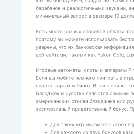
как вы обнаружите, предлагает самый ш
барабанов и реалистичными звуками, ана
минимальный запрос в размере 10 долл
Есть много разных способов оплаты плю
поэтому вы можете использовать беспл
уверены, что их банковская информация
веб-сайтами, такими как Yukon Gold, Lux
Игровые автоматы, слоты и аппараты Pi
Если вы любите немного поиграть в игр
скретч-картах и бинго. Игры с приветст
Блэкджек и рулетка являются самыми п
американских стилей блэкджека или руле
эксклюзивный приветственный бонус. Пр
Для таких игр мы вместо этого пе
Для каждого из двух бонусов каз