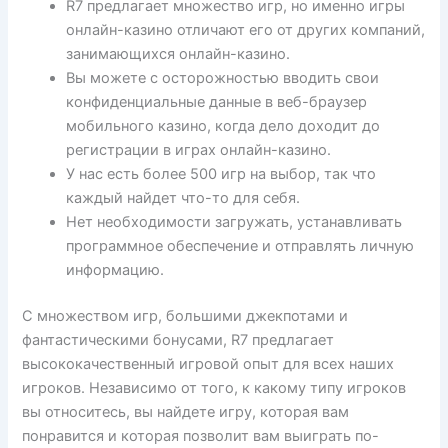
R7 предлагает множество игр, но именно игры
онлайн-казино отличают его от других компаний,
занимающихся онлайн-казино.
Вы можете с осторожностью вводить свои
конфиденциальные данные в веб-браузер
мобильного казино, когда дело доходит до
регистрации в играх онлайн-казино.
У нас есть более 500 игр на выбор, так что
каждый найдет что-то для себя.
Нет необходимости загружать, устанавливать
программное обеспечение и отправлять личную
информацию.
С множеством игр, большими джекпотами и
фантастическими бонусами, R7 предлагает
высококачественный игровой опыт для всех наших
игроков. Независимо от того, к какому типу игроков
вы относитесь, вы найдете игру, которая вам
понравится и которая позволит вам выиграть по-