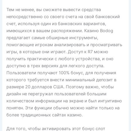
Тем не менее, вы сможете вывести средства
непосредственно со своего счета на свой банковский
счет, используя один из банковских вариантов,
имеющихся в вашем распоряжении. Казино Bodog
предлагает самые обширные инструменты,
помогающие игрокам анализировать и просматривать
игры, в которые они играют. Доступ к R7 можно
получить практически с любого устройства, и оно
доступно в трех версиях для легкого доступа.
Пользователи получают 100% бонус, для получения
которого требуется внести минимальный депозит в
размере 20 долларов США. Поэтому важно, чтобы
дизайн не перегружал пользователей большим
количеством информации на экране и был интуитивно
понятен. Эти функции обычно можно найти только на
более традиционных сайтах казино.
Для того, чтобы активировать этот бонус слот