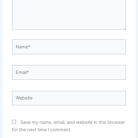
Name*
Email*
Website
Save my name, email, and website in this browser
for the next time I comment.