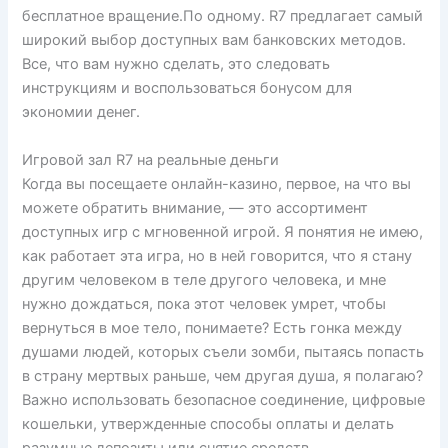
бесплатное вращение.По одному. R7 предлагает самый
широкий выбор доступных вам банковских методов.
Все, что вам нужно сделать, это следовать
инструкциям и воспользоваться бонусом для
экономии денег.
Игровой зал R7 на реальные деньги
Когда вы посещаете онлайн-казино, первое, на что вы
можете обратить внимание, — это ассортимент
доступных игр с мгновенной игрой. Я понятия не имею,
как работает эта игра, но в ней говорится, что я стану
другим человеком в теле другого человека, и мне
нужно дождаться, пока этот человек умрет, чтобы
вернуться в мое тело, понимаете? Есть гонка между
душами людей, которых съели зомби, пытаясь попасть
в страну мертвых раньше, чем другая душа, я полагаю?
Важно использовать безопасное соединение, цифровые
кошельки, утвержденные способы оплаты и делать
разумные депозиты или снятие средств.