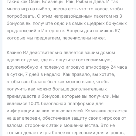
таких как Овен, Близнецы, Рак, Рыбы и Дева. И так
много игр на выбор, всегда есть что-то новое, чтобы
попробовать. С этим непревзойденным пакетом из 3
бонусов вы получите одно из самых щедрых бонусных
предложений в Интернете. Бонусы для новичков R7,
которые мы предлагаем, перечислены ниже:.
Казино R7 действительно является вашим домом
вдали от дома, где вы ощутите гостеприимную,
дружелюбную и полезную игровую атмосферу 24 часа
в сутки, 7 дней в неделю. Как правило, вы хотите,
чтобы ваш баланс был как можно выше, чтобы
получить как можно больше дополнительных
преимуществ и бонусов, которые вы получили. Мы
являемся 100% безопасной платформой для
информации наших пользователей. Компания остается
на шаг впереди, обеспечивая защиту своих игроков от
взлома, сторонних атак и мошенничества. Это не
только делает игры более интересными для игроков,