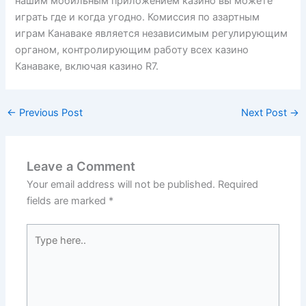
нашим мобильным приложением казино вы можете
играть где и когда угодно. Комиссия по азартным
играм Канаваке является независимым регулирующим
органом, контролирующим работу всех казино
Канаваке, включая казино R7.
←
Previous Post
Next Post
→
Leave a Comment
Your email address will not be published.
Required
fields are marked
*
Type
here..