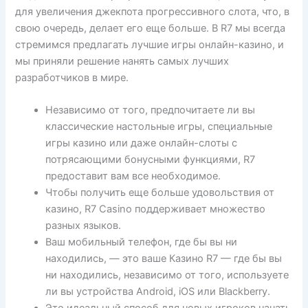
для увеличения джекпота прогрессивного слота, что, в
свою очередь, делает его еще больше. В R7 мы всегда
стремимся предлагать лучшие игры онлайн-казино, и
мы приняли решение нанять самых лучших
разработчиков в мире.
Независимо от того, предпочитаете ли вы
классические настольные игры, специальные
игры казино или даже онлайн-слоты с
потрясающими бонусными функциями, R7
предоставит вам все необходимое.
Чтобы получить еще больше удовольствия от
казино, R7 Casino поддерживает множество
разных языков.
Ваш мобильный телефон, где бы вы ни
находились, — это ваше Казино R7 — где бы вы
ни находились, независимо от того, используете
ли вы устройства Android, iOS или Blackberry.