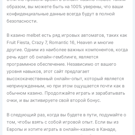
образом, вы можете быть на 100% уверены, что ваши
конфиденциальные данные всегда будут в полной
безопасности.
В казино melbet есть ряд игровых автоматов, таких как
Fruit Fiesta, Crazy 7, Romantic 16, Heaven и многие
другие. Одним из наиболее важных компонентов, когда
речь идет об онлайн-гемблинге, является
программное обеспечение. Независимо от вашего
уровня навыков, этот сайт предлагает
высококачественный онлайн-опыт, который является
непринужденным, но при этом ощущается почти как в
обычном казино. Продолжайте играть и зарабатывать
очки, и вы активируете свой второй бонус.
В следующий раз, когда вы будете в пути, подумайте о
том, чтобы взять с собой игровой опыт. Если вы из
Европы и хотите играть в онлайн-казино в Канаде,