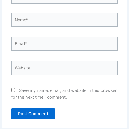
Name*
Email*
Website
Save my name, email, and website in this browser
for the next time I comment.