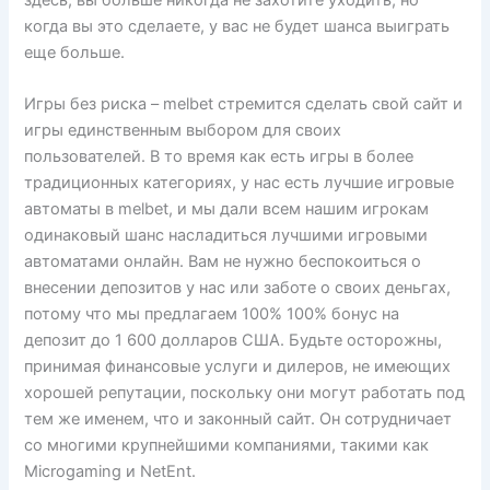
когда вы это сделаете, у вас не будет шанса выиграть
еще больше.
Игры без риска – melbet стремится сделать свой сайт и
игры единственным выбором для своих
пользователей. В то время как есть игры в более
традиционных категориях, у нас есть лучшие игровые
автоматы в melbet, и мы дали всем нашим игрокам
одинаковый шанс насладиться лучшими игровыми
автоматами онлайн. Вам не нужно беспокоиться о
внесении депозитов у нас или заботе о своих деньгах,
потому что мы предлагаем 100% 100% бонус на
депозит до 1 600 долларов США. Будьте осторожны,
принимая финансовые услуги и дилеров, не имеющих
хорошей репутации, поскольку они могут работать под
тем же именем, что и законный сайт. Он сотрудничает
со многими крупнейшими компаниями, такими как
Microgaming и NetEnt.