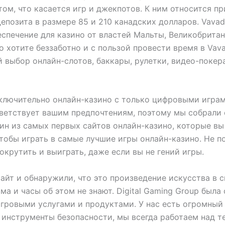
том, что касается игр и джекпотов. К ним относится п
епозита в размере 85 и 210 канадских долларов. Vavad
спечение для казино от властей Мальты, Великобритан
то хотите беззаботно и с пользой провести время в Vav
 выбор онлайн-слотов, баккары, рулетки, видео-покер
ключительно онлайн-казино с только цифровыми играм
тветствует вашим предпочтениям, поэтому мы собрали
ин из самых первых сайтов онлайн-казино, которые вы
 чтобы играть в самые лучшие игры онлайн-казино. Не 
покрутить и выиграть, даже если вы не гений игры.
йт и обнаружили, что это произведение искусства в 
а и часы об этом не знают. Digital Gaming Group была
гровыми услугами и продуктами. У нас есть огромный 
 инструменты безопасности, мы всегда работаем над те