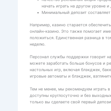
начать играть на другом уровне и
Минимальный депозит составляет 
Например, казино старается обеспечит
онлайн-казино. Это также помогает им
положиться. Единственная разница в том
неделю.
Персонал службы поддержки говорит на 
можете заработать больше бонусов и ре
настольных игр, включая блэкджек, бакк
игровые автоматы и блэкджек, взглянит
Тем не менее, мы рекомендуем играть в
доступны круглосуточно и без выходных
только вы сделаете свой первый депози