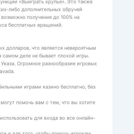
ункции «Выиграть крупье». Это также
каких-либо дополнительных обручей
в возможно получение до 100% на
нуса бесплатных вращений.
х долларов, что является невероятным
а самом деле не бывает плохой игры.
 Указа. Огромное разнообразие игровых
avada.
ильными играми казино бесплатно, без
могут помочь вам с тем, что вы хотите
 использовать для входа во все онлайн-
те и для того, чтобы помочь игрокам