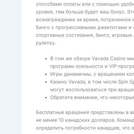
способами оплаты или с помощью удобн
уровня, тем больше будет ваш бонус. Эт
вознаграждение за время, потраченное н
Бинго с прогрессивными джекпотами и с
спортивные состязания, бинго, игровые
рулетку.
В том же обзоре Vavada Casino м
программ лояльности и VIP-програ
Игры динамичны, с вращением коле
Казино Vavada, в том числе Spin 
могут воспользоваться при враще
Обратите внимание, что некоторые
Бесплатные вращения представлены в в
не менее 10 канадских долларов. Коман
определить потребности канадцев, что 