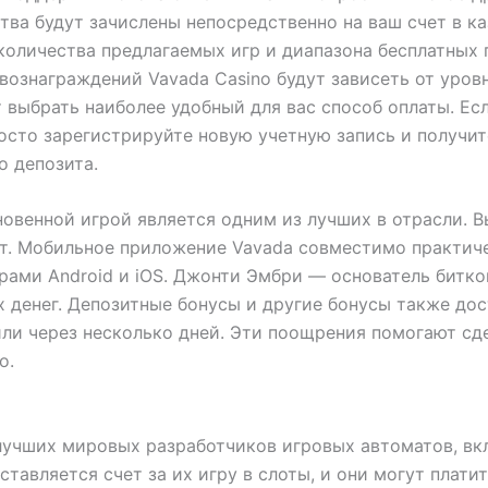
тва будут зачислены непосредственно на ваш счет в ка
оличества предлагаемых игр и диапазона бесплатных 
 вознаграждений Vavada Casino будут зависеть от уров
выбрать наиболее удобный для вас способ оплаты. Если
сто зарегистрируйте новую учетную запись и получите
о депозита.
новенной игрой является одним из лучших в отрасли. 
ет. Мобильное приложение Vavada совместимо практи
ми Android и iOS. Джонти Эмбри — основатель биткойн
 денег. Депозитные бонусы и другие бонусы также дос
или через несколько дней. Эти поощрения помогают сд
о.
лучших мировых разработчиков игровых автоматов, вклю
ыставляется счет за их игру в слоты, и они могут пла