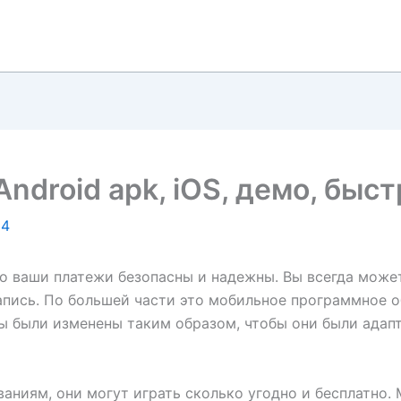
 Android apk, iOS, демо, бы
24
что ваши платежи безопасны и надежны. Вы всегда може
апись. По большей части это мобильное программное об
ры были изменены таким образом, чтобы они были ада
ваниям, они могут играть сколько угодно и бесплатно.