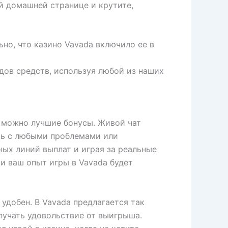
й домашней странице и крутите,
но, что казино Vavada включило ее в
дов средств, используя любой из наших
к можно лучшие бонусы. Живой чат
чь с любыми проблемами или
ных линий выплат и играя за реальные
 и ваш опыт игры в Vavada будет
удобен. В Vavada предлагается так
лучать удовольствие от выигрыша.