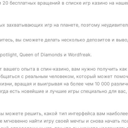
 20 бесплатных вращений в списке игр казино на наше
х захватывающих игр на планете, поэтому неудивитель
итесь, вы сможете делать несколько депозитов и выво
otlight, Queen of Diamonds и Wordfreak.
 вашего опыта в спин-казино, вам нужно получить ка
общаться с реальным человеком, который может помо
изни, вращая и выигрывая на более чем 10 000 различ
сегда есть новейшие и лучшие игры специально для вас,
вы можете решить, какой тип интерфейса вам наиболее 
е мгновенно найти игру своей мечты и снова начать по