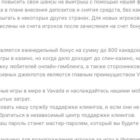
е повысить свои шансы на выигрыш с помощью нашей ф
да в плане внесения депозитов и снятия средств, без 
рыгать в некоторых других странах. Для новых игроко
числены на счета игроков после зачисления на счет бо
вляется еженедельный бонус на сумму до 800 канадски
ры в казино, но когда дело доходит до спин-казино, н
ку любителей онлайн-гемблинга, а также сторонников
сивных джекпотов являются главным преимуществом V
ные игры в мире в Vavada и наслаждайтесь нашими моб
ытых затрат.
овать нашу службу поддержки клиентов, и если они не 
обратиться в независимый центр поддержки клиентов.
 ваш пароль станет мастер-паролем, который вы будете
начено для вознаграждения игроков за игру в Интерне