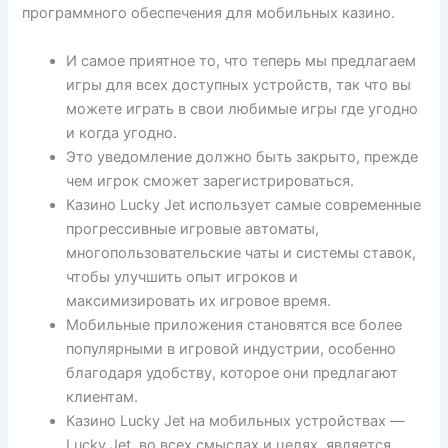
программного обеспечения для мобильных казино.
И самое приятное то, что теперь мы предлагаем
игры для всех доступных устройств, так что вы
можете играть в свои любимые игры где угодно
и когда угодно.
Это уведомление должно быть закрыто, прежде
чем игрок сможет зарегистрироваться.
Казино Lucky Jet использует самые современные
прогрессивные игровые автоматы,
многопользовательские чаты и системы ставок,
чтобы улучшить опыт игроков и
максимизировать их игровое время.
Мобильные приложения становятся все более
популярными в игровой индустрии, особенно
благодаря удобству, которое они предлагают
клиентам.
Казино Lucky Jet на мобильных устройствах —
Lucky Jet, во всех смыслах и целях, является