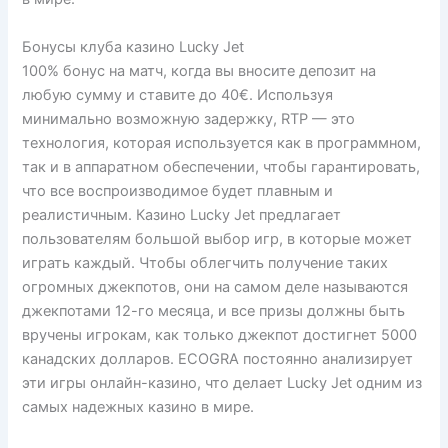
Бонусы клуба казино Lucky Jet
100% бонус на матч, когда вы вносите депозит на
любую сумму и ставите до 40€. Используя
минимально возможную задержку, RTP — это
технология, которая используется как в программном,
так и в аппаратном обеспечении, чтобы гарантировать,
что все воспроизводимое будет плавным и
реалистичным. Казино Lucky Jet предлагает
пользователям большой выбор игр, в которые может
играть каждый. Чтобы облегчить получение таких
огромных джекпотов, они на самом деле называются
джекпотами 12-го месяца, и все призы должны быть
вручены игрокам, как только джекпот достигнет 5000
канадских долларов. ECOGRA постоянно анализирует
эти игры онлайн-казино, что делает Lucky Jet одним из
самых надежных казино в мире.