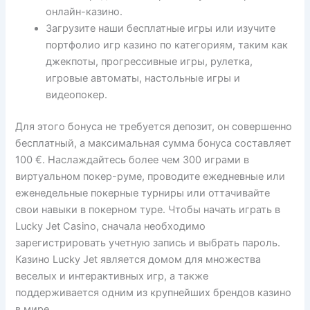
онлайн-казино.
Загрузите наши бесплатные игры или изучите
портфолио игр казино по категориям, таким как
джекпоты, прогрессивные игры, рулетка,
игровые автоматы, настольные игры и
видеопокер.
Для этого бонуса не требуется депозит, он совершенно
бесплатный, а максимальная сумма бонуса составляет
100 €. Наслаждайтесь более чем 300 играми в
виртуальном покер-руме, проводите ежедневные или
еженедельные покерные турниры или оттачивайте
свои навыки в покерном туре. Чтобы начать играть в
Lucky Jet Casino, сначала необходимо
зарегистрировать учетную запись и выбрать пароль.
Казино Lucky Jet является домом для множества
веселых и интерактивных игр, а также
поддерживается одним из крупнейших брендов казино
в мире.