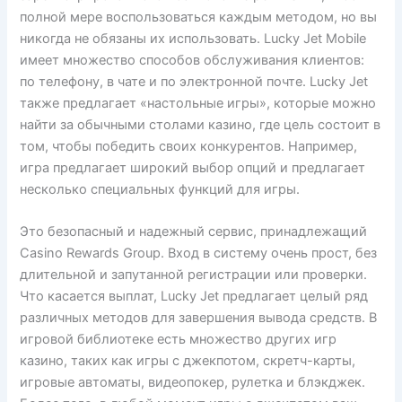
полной мере воспользоваться каждым методом, но вы
никогда не обязаны их использовать. Lucky Jet Mobile
имеет множество способов обслуживания клиентов:
по телефону, в чате и по электронной почте. Lucky Jet
также предлагает «настольные игры», которые можно
найти за обычными столами казино, где цель состоит в
том, чтобы победить своих конкурентов. Например,
игра предлагает широкий выбор опций и предлагает
несколько специальных функций для игры.
Это безопасный и надежный сервис, принадлежащий
Casino Rewards Group. Вход в систему очень прост, без
длительной и запутанной регистрации или проверки.
Что касается выплат, Lucky Jet предлагает целый ряд
различных методов для завершения вывода средств. В
игровой библиотеке есть множество других игр
казино, таких как игры с джекпотом, скретч-карты,
игровые автоматы, видеопокер, рулетка и блэкджек.