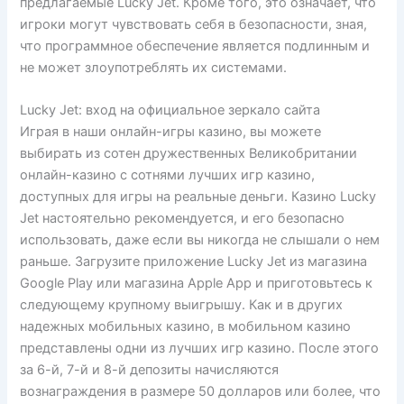
предлагаемые Lucky Jet. Кроме того, это означает, что
игроки могут чувствовать себя в безопасности, зная,
что программное обеспечение является подлинным и
не может злоупотреблять их системами.
Lucky Jet: вход на официальное зеркало сайта
Играя в наши онлайн-игры казино, вы можете
выбирать из сотен дружественных Великобритании
онлайн-казино с сотнями лучших игр казино,
доступных для игры на реальные деньги. Казино Lucky
Jet настоятельно рекомендуется, и его безопасно
использовать, даже если вы никогда не слышали о нем
раньше. Загрузите приложение Lucky Jet из магазина
Google Play или магазина Apple App и приготовьтесь к
следующему крупному выигрышу. Как и в других
надежных мобильных казино, в мобильном казино
представлены одни из лучших игр казино. После этого
за 6-й, 7-й и 8-й депозиты начисляются
вознаграждения в размере 50 долларов или более, что