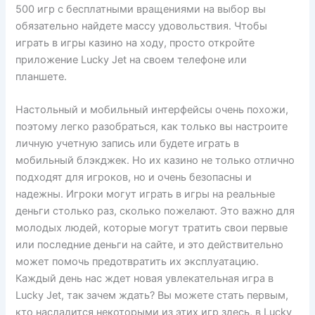
500 игр с бесплатными вращениями на выбор вы
обязательно найдете массу удовольствия. Чтобы
играть в игры казино на ходу, просто откройте
приложение Lucky Jet на своем телефоне или
планшете.
Настольный и мобильный интерфейсы очень похожи,
поэтому легко разобраться, как только вы настроите
личную учетную запись или будете играть в
мобильный блэкджек. Но их казино не только отлично
подходят для игроков, но и очень безопасны и
надежны. Игроки могут играть в игры на реальные
деньги столько раз, сколько пожелают. Это важно для
молодых людей, которые могут тратить свои первые
или последние деньги на сайте, и это действительно
может помочь предотвратить их эксплуатацию.
Каждый день нас ждет новая увлекательная игра в
Lucky Jet, так зачем ждать? Вы можете стать первым,
кто насладится некоторыми из этих игр здесь, в Lucky