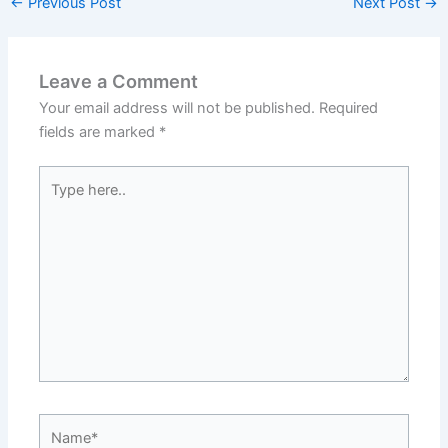
←
Previous Post
Next Post
→
Leave a Comment
Your email address will not be published.
Required
fields are marked
*
Type
here..
Name*