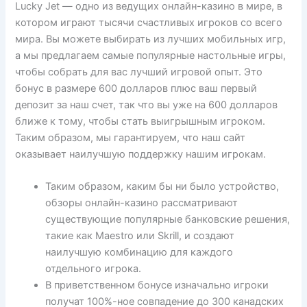
Lucky Jet — одно из ведущих онлайн-казино в мире, в
котором играют тысячи счастливых игроков со всего
мира. Вы можете выбирать из лучших мобильных игр,
а мы предлагаем самые популярные настольные игры,
чтобы собрать для вас лучший игровой опыт. Это
бонус в размере 600 долларов плюс ваш первый
депозит за наш счет, так что вы уже на 600 долларов
ближе к тому, чтобы стать выигрышным игроком.
Таким образом, мы гарантируем, что наш сайт
оказывает наилучшую поддержку нашим игрокам.
Таким образом, каким бы ни было устройство,
обзоры онлайн-казино рассматривают
существующие популярные банковские решения,
такие как Maestro или Skrill, и создают
наилучшую комбинацию для каждого
отдельного игрока.
В приветственном бонусе изначально игроки
получат 100%-ное совпадение до 300 канадских