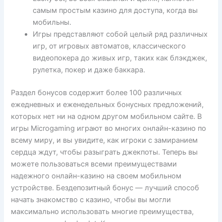
самым простым казино для доступа, когда вы
мобильны.
Игры представляют собой целый ряд различных
игр, от игровых автоматов, классического
видеопокера до живых игр, таких как блэкджек,
рулетка, покер и даже баккара.
Раздел бонусов содержит более 100 различных
ежедневных и еженедельных бонусных предложений,
которых нет ни на одном другом мобильном сайте. В
игры Microgaming играют во многих онлайн-казино по
всему миру, и вы увидите, как игроки с замиранием
сердца ждут, чтобы разыграть джекпоты. Теперь вы
можете пользоваться всеми преимуществами
надежного онлайн-казино на своем мобильном
устройстве. Бездепозитный бонус — лучший способ
начать знакомство с казино, чтобы вы могли
максимально использовать многие преимущества,