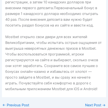
регистрации, а затем 10 канадских долларов при
внесении первого депозита.Первоначальный бонус в
размере 1 канадского доллара необходимо отыграть
40 раз. После внесения депозита вам нужно будет
посетить раздел бонусов на их сайте и ввести код.
Mostbet открыло свои двери для всех жителей
Великобритании, чтобы испытать острые ощущения от
выигрыша невероятных денежных призов в Mostbet.
Чтобы воспользоваться программой, игроки
регистрируются на сайте и выбирают, сколько очков
они хотят заработать. Сохраните все самое лучшее о
бонусах онлайн-казино и избавьтесь от хлопот —
просто зайдите в Mostbet, и вы сразу же начнете
играть. Почувствуйте себя комфортно в дороге с
мобильным приложением Mostbet для iOS и Android!
←
Previous Post
Next Post
→