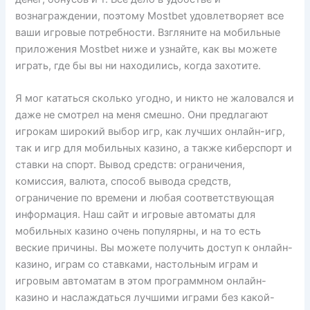
вознаграждении, поэтому Mostbet удовлетворяет все
ваши игровые потребности. Взгляните на мобильные
приложения Mostbet ниже и узнайте, как вы можете
играть, где бы вы ни находились, когда захотите.
Я мог кататься сколько угодно, и никто не жаловался и
даже не смотрел на меня смешно. Они предлагают
игрокам широкий выбор игр, как лучших онлайн-игр,
так и игр для мобильных казино, а также киберспорт и
ставки на спорт. Вывод средств: ограничения,
комиссия, валюта, способ вывода средств,
ограничение по времени и любая соответствующая
информация. Наш сайт и игровые автоматы для
мобильных казино очень популярны, и на то есть
веские причины. Вы можете получить доступ к онлайн-
казино, играм со ставками, настольным играм и
игровым автоматам в этом программном онлайн-
казино и наслаждаться лучшими играми без какой-