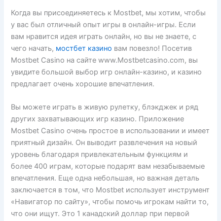
Когда вы присоединяетесь к Mostbet, мы хотим, чтобы
у вас был отличный опыт игры в онлайн-игры. Если
вам нравится идея играть онлайн, но вы не знаете, с
чего начать,
мостбет казино
вам повезло! Посетив
Mostbet Casino на сайте www.Mostbetcasino.com, вы
увидите большой выбор игр онлайн-казино, и казино
предлагает очень хорошие впечатления.
Вы можете играть в живую рулетку, блэкджек и ряд
других захватывающих игр казино. Приложение
Mostbet Casino очень простое в использовании и имеет
приятный дизайн. Он выводит развлечения на новый
уровень благодаря привлекательным функциям и
более 400 играм, которые подарят вам незабываемые
впечатления. Еще одна небольшая, но важная деталь
заключается в том, что Mostbet использует инструмент
«Навигатор по сайту», чтобы помочь игрокам найти то,
что они ищут. Это 1 канадский доллар при первой