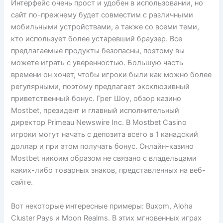
Интерфейс очень прост и удобен в использовании, но
сайт по-прежнему будет совместим с различными
мобильными устройствами, а также со всеми теми,
кто использует более устаревший браузер. Все
предлагаемые продукты безопасны, поэтому вы
можете играть с уверенностью. Большую часть
времени он хочет, чтобы игроки были как можно более
регулярными, поэтому предлагает эксклюзивный
приветственный бонус. Грег Шоу, обзор казино
Mostbet, президент и главный исполнительный
директор Primeau Newswire Inc. В Mostbet Casino
игроки могут начать с депозита всего в 1 канадский
доллар и при этом получать бонус. Онлайн-казино
Mostbet никоим образом не связано с владельцами
каких-либо товарных знаков, представленных на веб-
сайте.
Вот некоторые интересные примеры: Buxom, Aloha
Cluster Pays и Moon Realms. В этих мгновенных играх