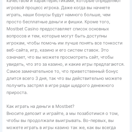
качеством и характеристиками, которые определяют
игровой процесс игрока. Даже когда вы начнете
играть, наши бонусы будут намного больше, чем
просто бесплатные деньги и фишки. Кроме того,
Mostbet Casino предоставляет список основных
вопросов и тем, которые могут быть доступны
игрокам, чтобы помочь им лучше понять все тонкости
веб-сайта, игр, казино и его систем ставок. Это
означает, что вы можете просмотреть сайт, чтобы
увидеть, что это за казино, и какие игры предлагаются.
Самое замечательное то, что приветственный бонус
длится всего 3 дня, так что вы действительно можете
получить застрял в игре ради щедрого денежного
прироста.
Как играть на деньги в Mostbet?
Вносите депозит и играйте, а мы позаботимся о том,
чтобы вы продолжали выигрывать. Во-первых, вы
можете играть в игры казино так же, как вы всегда