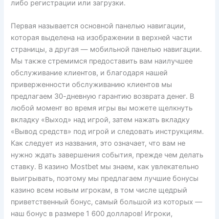
либо регистрации или загрузки.
Первая называется основной панелью навигации,
которая выделена на изображении в верхней части
страницы, а другая — мобильной панелью навигации.
Мы также стремимся предоставить вам наилучшее
обслуживание клиентов, и благодаря нашей
приверженности обслуживанию клиентов мы
предлагаем 30-дневную гарантию возврата денег. В
любой момент во время игры вы можете щелкнуть
вкладку «Выход» над игрой, затем нажать вкладку
«Вывод средств» под игрой и следовать инструкциям.
Как следует из названия, это означает, что вам не
нужно ждать завершения события, прежде чем делать
ставку. В казино Mostbet мы знаем, как увлекательно
выигрывать, поэтому мы предлагаем лучшие бонусы
казино всем новым игрокам, в том числе щедрый
приветственный бонус, самый большой из которых —
наш бонус в размере 1 600 долларов! Игроки,