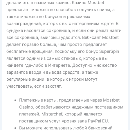
делали это в наземных казино. Казино Mostbet
предлагает множество способов получить спины, а
также множество бонусов и рекламных
вознаграждений, которых вы с нетерпением ждете. В
сундуке находятся сокровища, и если они решат найти
все сокровища, выигрыш удвоится. Веб-сайт Mostbet
делает гораздо больше, чем просто предлагает
бесплатные вращения, поскольку его бонус SuperSpin
является одним из самых стековых, которые вы
найдете где-либо в Интернете. Доступно множество
вариантов ввода и вывода средств, а также
регулярные акции, в которых игроки могут
участвовать, если захотят.
Платежные карты, предлагаемые через Mostbet
Casino, обрабатываются надежным поставщиком
платежей, Misterchef, который является
поставщиком услуг уровня зала PayPal EU.
Вы можете использовать любой банковский