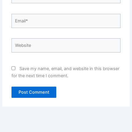
Email*
Website
Save my name, email, and website in this browser
for the next time I comment.