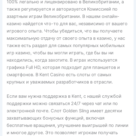
100% легально и лицензировано в Великобритании, а
также регулируется и авторизуется Комиссией по
азартным играм Великобритании. В нашем онлайн-
казино найдется что-то для вас, независимо от вашего
игрового опыта. Чтобы убедиться, что вы получаете
максимальную отдачу от своего опыта в казино, у нас
также есть раздел для самых популярных мобильных
игр казино, чтобы вы могли играть, где бы вы ни
находились, когда захотите. В играх используется
графика Full HD, которая подходит для планшетов и
смартфонов. В Kent Casino есть слоты от самых
крупных и уважаемых разработчиков в отрасли.
Если вам нужна поддержка в Kent, с нашей службой
поддержки можно связаться 24/7 через чат или по
электронной почте. Слот Golden Sling имеет десятки
захватывающих бонусных функций, включая
бесплатные вращения, улучшение выигрышей по линии
и многое другое. Это позволяет игрокам получать