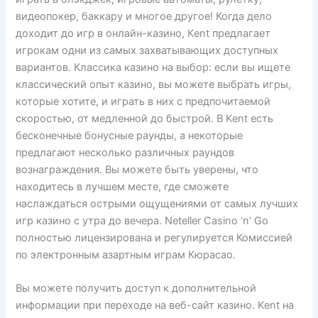
видеопокер, баккару и многое другое! Когда дело
доходит до игр в онлайн-казино, Kent предлагает
игрокам одни из самых захватывающих доступных
вариантов. Классика казино на выбор: если вы ищете
классический опыт казино, вы можете выбрать игры,
которые хотите, и играть в них с предпочитаемой
скоростью, от медленной до быстрой. В Kent есть
бесконечные бонусные раунды, а некоторые
предлагают несколько различных раундов
вознаграждения. Вы можете быть уверены, что
находитесь в лучшем месте, где сможете
наслаждаться острыми ощущениями от самых лучших
игр казино с утра до вечера. Neteller Casino ‘n’ Go
полностью лицензирована и регулируется Комиссией
по электронным азартным играм Кюрасао.
Вы можете получить доступ к дополнительной
информации при переходе на веб-сайт казино. Kent на