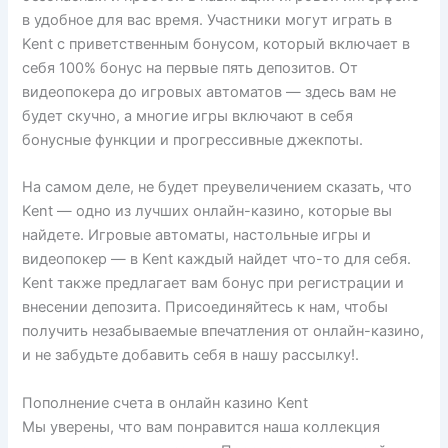
в удобное для вас время. Участники могут играть в
Kent с приветственным бонусом, который включает в
себя 100% бонус на первые пять депозитов. От
видеопокера до игровых автоматов — здесь вам не
будет скучно, а многие игры включают в себя
бонусные функции и прогрессивные джекпоты.
На самом деле, не будет преувеличением сказать, что
Kent — одно из лучших онлайн-казино, которые вы
найдете. Игровые автоматы, настольные игры и
видеопокер — в Kent каждый найдет что-то для себя.
Kent также предлагает вам бонус при регистрации и
внесении депозита. Присоединяйтесь к нам, чтобы
получить незабываемые впечатления от онлайн-казино,
и не забудьте добавить себя в нашу рассылку!.
Пополнение счета в онлайн казино Kent
Мы уверены, что вам понравится наша коллекция