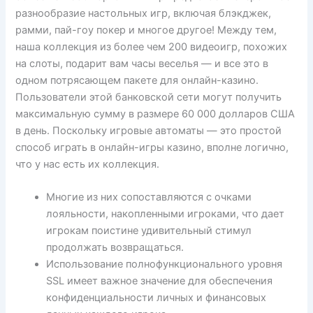
разнообразие настольных игр, включая блэкджек,
рамми, пай-гоу покер и многое другое! Между тем,
наша коллекция из более чем 200 видеоигр, похожих
на слоты, подарит вам часы веселья — и все это в
одном потрясающем пакете для онлайн-казино.
Пользователи этой банковской сети могут получить
максимальную сумму в размере 60 000 долларов США
в день. Поскольку игровые автоматы — это простой
способ играть в онлайн-игры казино, вполне логично,
что у нас есть их коллекция.
Многие из них сопоставляются с очками
лояльности, накопленными игроками, что дает
игрокам поистине удивительный стимул
продолжать возвращаться.
Использование полнофункционального уровня
SSL имеет важное значение для обеспечения
конфиденциальности личных и финансовых