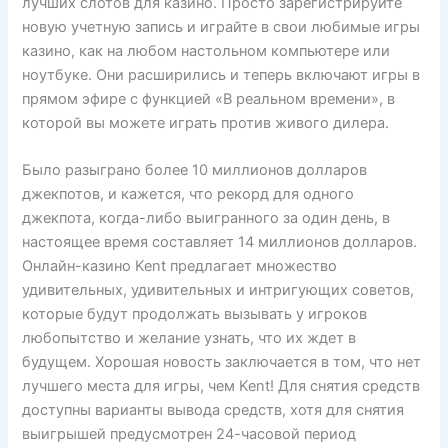
лучших слотов для казино. Просто зарегистрируйте
новую учетную запись и играйте в свои любимые игры
казино, как на любом настольном компьютере или
ноутбуке. Они расширились и теперь включают игры в
прямом эфире с функцией «В реальном времени», в
которой вы можете играть против живого дилера.
Было разыграно более 10 миллионов долларов
джекпотов, и кажется, что рекорд для одного
джекпота, когда-либо выигранного за один день, в
настоящее время составляет 14 миллионов долларов.
Онлайн-казино Kent предлагает множество
удивительных, удивительных и интригующих советов,
которые будут продолжать вызывать у игроков
любопытство и желание узнать, что их ждет в
будущем. Хорошая новость заключается в том, что нет
лучшего места для игры, чем Kent! Для снятия средств
доступны варианты вывода средств, хотя для снятия
выигрышей предусмотрен 24-часовой период