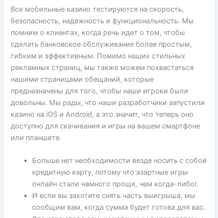
Все мобильные казино тестируются на скорость,
безопасность, надежность и функциональность. Мы
помним о клиентах, когда речь идет о том, чтобы
сделать банковское обслуживание более простым,
гибким и эффективным. Помимо наших стильных
рекламных страниц, мы также можем похвастаться
нашими страницами обещаний, которые
предназначены для того, чтобы наши игроки были
довольны. Мы рады, что наши разработчики запустили
казино на iOS и Android, а это значит, что теперь оно
доступно для скачивания и игры на вашем смартфоне
или планшете.
Больше нет необходимости везде носить с собой
кредитную карту, потому что азартные игры
онлайн стали намного проще, чем когда-либо!.
И если вы захотите снять часть выигрыша, мы
сообщим вам, когда сумма будет готова для вас.