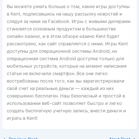
Вы можете узнать больше о том, какие игры доступны
в Kent, подписавшись на нашу рассылку новостей и
следуя за нами на Facebook. Игры с живыми дилерами
становятся основным продуктом в большинстве
онлайн-казино, и в этом обзоре казино Kent будет
рассмотрено, как сайт справляется с ними. Игры Kent
доступны для операционной системы Android, но
операционная система Android доступна только для
мобильных устройств, которые на момент написания
статьи не включали смартфон. Все они легко
востребованы после того, как вы зарегистрировали
свой счет на реальные деньги — каждый из них
совершенно бесплатен. Наш безопасный и простой в
использовании веб-сайт позволяет быстро и легко
создать бесплатную учетную запись, внести деньги и
играть в Kent!