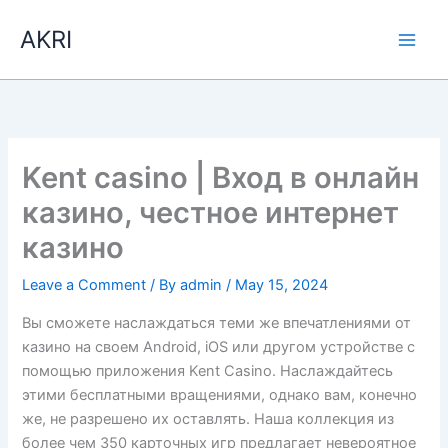
Skip
Main
AKRI
to
Men
content
Kent casino | Вход в онлайн
казино, честное интернет
казино
Leave a Comment
/ By
admin
/
May 15, 2024
Вы сможете наслаждаться теми же впечатлениями от
казино на своем Android, iOS или другом устройстве с
помощью приложения Kent Casino. Наслаждайтесь
этими бесплатными вращениями, однако вам, конечно
же, не разрешено их оставлять. Наша коллекция из
более чем 350 карточных игр предлагает невероятное