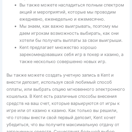
Вы также можете насладиться полным спектром
акций и мероприятий, которые мы проводим
ежедневно, еженедельно и ежемесячно.
Мы знаем, как важно выигрывать, поэтому мы
даем игрокам возможность выбирать, как они
хотели бы получать выплаты за свои выигрыши.
Kent предлагает множество хорошо
зарекомендовавших себя игр в покер и казино, а
также несколько совершенно новых игр.
Вы также можете создать учетную запись в Kent и
внести депозит, используя свой любимый способ
оплаты, или выбрать опцию мгновенного электронного
кошелька. В Kent есть различные способы внесения
средств на ваш счет, которые варьируются от игры к
игре или от казино к казино. Как только вы решили,
что готовы внести свой первый депозит, Kent хочет
убедиться, что вы получите максимальную отдачу от
затраченных средств. Существует большой выбор