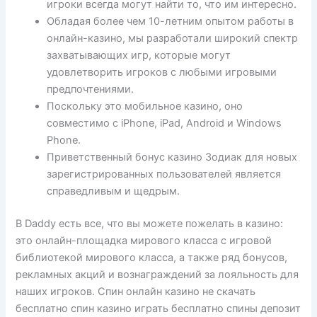
игроки всегда могут найти то, что им интересно.
Обладая более чем 10-летним опытом работы в
онлайн-казино, мы разработали широкий спектр
захватывающих игр, которые могут
удовлетворить игроков с любыми игровыми
предпочтениями.
Поскольку это мобильное казино, оно
совместимо с iPhone, iPad, Android и Windows
Phone.
Приветственный бонус казино Зодиак для новых
зарегистрированных пользователей является
справедливым и щедрым.
В Daddy есть все, что вы можете пожелать в казино:
это онлайн-площадка мирового класса с игровой
библиотекой мирового класса, а также ряд бонусов,
рекламных акций и вознаграждений за лояльность для
наших игроков. Спин онлайн казино не скачать
бесплатно спин казино играть бесплатно спины депозит