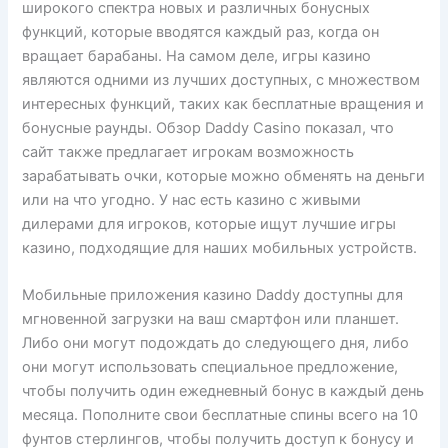
широкого спектра новых и различных бонусных
функций, которые вводятся каждый раз, когда он
вращает барабаны. На самом деле, игры казино
являются одними из лучших доступных, с множеством
интересных функций, таких как бесплатные вращения и
бонусные раунды. Обзор Daddy Casino показал, что
сайт также предлагает игрокам возможность
зарабатывать очки, которые можно обменять на деньги
или на что угодно. У нас есть казино с живыми
дилерами для игроков, которые ищут лучшие игры
казино, подходящие для наших мобильных устройств.
Мобильные приложения казино Daddy доступны для
мгновенной загрузки на ваш смартфон или планшет.
Либо они могут подождать до следующего дня, либо
они могут использовать специальное предложение,
чтобы получить один ежедневный бонус в каждый день
месяца. Пополните свои бесплатные спины всего на 10
фунтов стерлингов, чтобы получить доступ к бонусу и