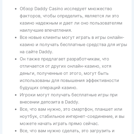
Обзор Daddy Casino исследует множество
факторов, чтобы определить, является ли это
казино надежным и дает ли оно пользователям
наилучшие впечатления.
Все новые клиенты могут играть в игры онлайн-
казино и получать бесплатные средства для игры
на сайте Daddy.
Он также предлагает разработчикам, что
отличается от других онлайн-казино, хотя
деньги, полученные от этого, могут быть
использованы для повышения эффективности
будущих операций казино.
Игроки могут получать бесплатные игры при
внесении депозита в Daddy.
Все, что вам нужно, это смартфон, планшет или
ноутбук, стабильное интернет-соединение, и вы
можете начать играть прямо сейчас.
Все, что вам нужно сделать, это загрузить и