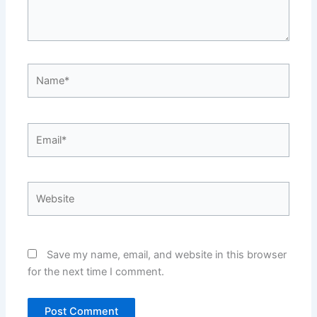
Name*
Email*
Website
Save my name, email, and website in this browser
for the next time I comment.