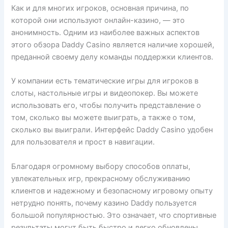
Как и для многих игроков, основная причина, по
которой они используют онлайн-казино, — это
анонимность. Одним из наиболее важных аспектов
этого обзора Daddy Casino является наличие хорошей,
преданной своему делу команды поддержки клиентов.
У компании есть тематические игры для игроков в
слоты, настольные игры и видеопокер. Вы можете
использовать его, чтобы получить представление о
том, сколько вы можете выиграть, а также о том,
сколько вы выиграли. Интерфейс Daddy Casino удобен
для пользователя и прост в навигации.
Благодаря огромному выбору способов оплаты,
увлекательных игр, прекрасному обслуживанию
клиентов и надежному и безопасному игровому опыту
нетрудно понять, почему казино Daddy пользуется
большой популярностью. Это означает, что спортивные
результаты могут быть быстро и легко обновлены,