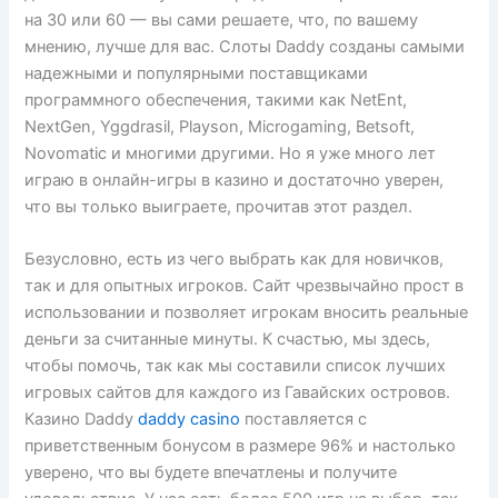
на 30 или 60 — вы сами решаете, что, по вашему
мнению, лучше для вас. Слоты Daddy созданы самыми
надежными и популярными поставщиками
программного обеспечения, такими как NetEnt,
NextGen, Yggdrasil, Playson, Microgaming, Betsoft,
Novomatic и многими другими. Но я уже много лет
играю в онлайн-игры в казино и достаточно уверен,
что вы только выиграете, прочитав этот раздел.
Безусловно, есть из чего выбрать как для новичков,
так и для опытных игроков. Сайт чрезвычайно прост в
использовании и позволяет игрокам вносить реальные
деньги за считанные минуты. К счастью, мы здесь,
чтобы помочь, так как мы составили список лучших
игровых сайтов для каждого из Гавайских островов.
Казино Daddy
daddy casino
поставляется с
приветственным бонусом в размере 96% и настолько
уверено, что вы будете впечатлены и получите