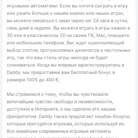
игровыми автоматами. Если вы хотите сыграть в игру
или узнать больше о нашем казино или наших играх,
вы можете связаться с нами через чат 24 часа в сутки,
семь дней в неделю. Вы можете играть в игры казино в
3D или в классическом 2D на своем ПК, Mac, планшете
или мобильном телефоне. Вас ждет ошеломляющий
выбор слотов, прогрессивных джекпотов и настольных
игр, так что ваш стиль игры никогда не будет
сомневаться. Когда вы впервые зарегистрируетесь в
Daddy, мы предоставим вам бесплатный бонус в
размере 100% до 400 €.
Мы стремимся к тому, чтобы вы чувствовали
величайшее чувство свободы и независимости,
доступное в Интернете, и мы сделали это нашим
приоритетом. Daddy также предлагает кэшбэк-бонусы,
которые пригодятся игрокам, которые используй их.
Все новейшие современные игровые автоматы