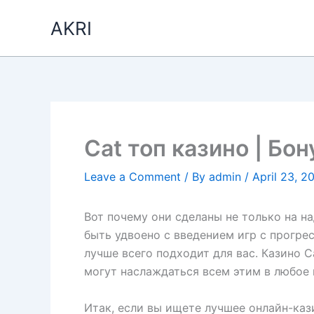
Skip
AKRI
to
content
Cat топ казино | Бо
Leave a Comment
/ By
admin
/
April 23, 2
Вот почему они сделаны не только на н
быть удвоено с введением игр с прогре
лучше всего подходит для вас. Казино C
могут наслаждаться всем этим в любое 
Итак, если вы ищете лучшее онлайн-каз