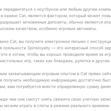
ти передвигаться с ноутбуком или любым другим компь
 в казино Cat, является фактором, который может пов
о разрешает мгновенные депозиты, обычно являются игр
высоким качеством, особенно игровые автоматы.
зино Cat, вы получите электронное письмо с инструкци
 лояльности Spinsloyalty — это интересный способ за
стоте и хотим, чтобы вы хорошо проводили время за и
астольных игр, таких как блэкджек, рулетка и другие.
вым захватывающим игровым опытом в Cat прямо сейч
е получить необходимую информацию достаточно быст
и, вам потребуется внести определенную сумму денег,
ежде чем они смогут снять свяжите свою учетную запи
мы можем играть в слоты в режиме реального времени.