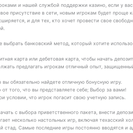
роками и нашей службой поддержки казино, если у вас
вое присутствие в сети, новым игрокам будет проще ка
сширяется, и для тех, кто хочет провести свое свобод
й.
 выбрать банковский метод, который хотите использов
итная карта или дебетовая карта, чтобы начать депозит
должать предлагать игрокам отличный опыт, защищенны
 вы обязательно найдете отличную бонусную игру.
 от того, что вы представляете себе; Выбор за вами!
и условии, что игрок погасит свою учетную запись.
начать с выбора приветственного пакета, внести депоз
гает несколько настольных игр, включая техасский хол
ий стад. Самые последние игры постоянно вводятся и