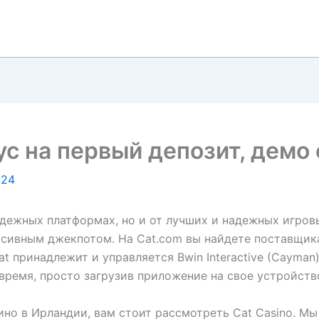
нус на первый депозит, демо
024
адежных платформах, но и от лучших и надежных игро
ссивным джекпотом. На Cat.com вы найдете поставщика
at принадлежит и управляется Bwin Interactive (Cayman
время, просто загрузив приложение на свое устройств
ино в Ирландии, вам стоит рассмотреть Cat Casino. М