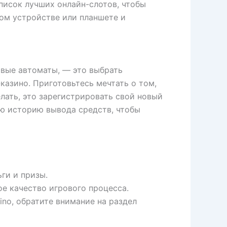
писок лучших онлайн-слотов, чтобы
ном устройстве или планшете и
овые автоматы, — это выбрать
казино. Приготовьтесь мечтать о том,
лать, это зарегистрировать свой новый
ою историю вывода средств, чтобы
ги и призы.
е качество игрового процесса.
no, обратите внимание на раздел