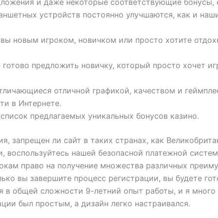
дложения и даже некоторые соответствующие бонусы, е
аншетных устройств постоянно улучшаются, как и наши
 вы новым игроком, новичком или просто хотите отдох
 готово предложить новичку, который просто хочет иг
тличающиеся отличной графикой, качеством и геймпле
ти в Интернете.
 список предлагаемых уникальных бонусов казино.
я, запрещен ли сайт в таких странах, как Великобрита
ги, воспользуйтесь нашей безопасной платежной систе
рокам право на получение множества различных преим
лько вы завершите процесс регистрации, вы будете гото
ня в общей сложности 9-летний опыт работы, и я много
ации был простым, а дизайн легко настраивался.