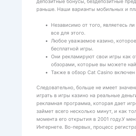
депозитные бонусы, бездепозитные пре
раньше. Наши варианты мобильных и пл
Независимо от того, являетесь ли
все для этого.
Любое уважаемое казино, которое
бесплатной игры.
Они рекламируют свои игры как о
обзорами, которые вы можете най
Также в обзор Cat Casino включен
Следовательно, больше не имеет значени
играть в игры казино на реальные день
рекламная программа, которая дает иг
займет всего несколько минут, и как то
момента его открытия в 2001 году.У ме
Интернете. Во-первых, процесс регистр