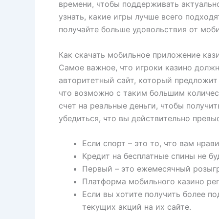
времени, чтобы поддерживать актуальн
узнать, какие игры лучше всего подход
получайте больше удовольствия от моби
Как скачать мобильное приложение казин
Самое важное, что игроки казино должн
авторитетный сайт, который предложит 
что возможно с таким большим количест
счет на реальные деньги, чтобы получи
убедиться, что вы действительно превы
Если спорт – это то, что вам нрав
Кредит на бесплатные спины не б
Первый – это ежемесячный розыгр
Платформа мобильного казино рег
Если вы хотите получить более п
текущих акций на их сайте.