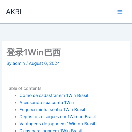
Skip
Main
AKRI
to
Men
content
登录1Win巴西
By
admin
/
August 6, 2024
Table of contents
Como se cadastrar em 1Win Brasil
Acessando sua conta 1Win
Esqueci minha senha 1Win Brasil
Depósitos e saques em 1Win no Brasil
Vantagens de jogar em 1Win no Brasil
Dicas para jogar em 1Win Brasil